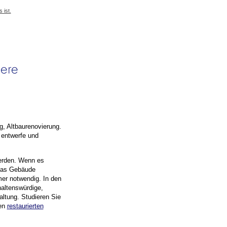
 ist.
g, Altbaurenovierung.
 entwerfe und
rden. Wenn es
as Gebäude
er notwendig. In den
altenswürdige,
ltung. Studieren Sie
nen
restaurierten