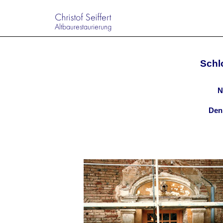
Schl
N
Den