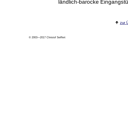
ländlich-barocke Eingangstü
zur 
© 2003—2017 Christof Seiffert