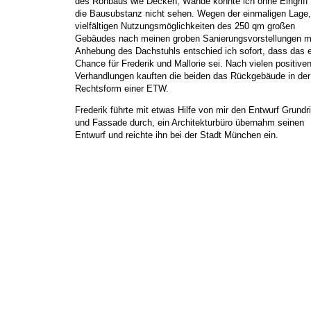
des Rohbaus wie Decken, Wände konnte ich ohne Eingriff 
die Bausubstanz nicht sehen. Wegen der einmaligen Lage
vielfältigen Nutzungsmöglichkeiten des 250 qm großen
Gebäudes nach meinen groben Sanierungsvorstellungen m
Anhebung des Dachstuhls entschied ich sofort, dass das 
Chance für Frederik und Mallorie sei. Nach vielen positive
Verhandlungen kauften die beiden das Rückgebäude in der
Rechtsform einer ETW.
Frederik führte mit etwas Hilfe von mir den Entwurf Grundr
und Fassade durch, ein Architekturbüro übernahm seinen
Entwurf und reichte ihn bei der Stadt München ein.